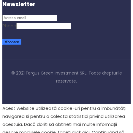
Newsletter
Phone
Abonare
© 2021
Fergus Green Investment SRL.
Toate drepturile
rezervate.
Acest website utilizează cookie-uri pentru a îmbunătăți
navigarea și pentru a colecta statistici privind utilizarea
acestuia. Dacă doriți să obțineți mai multe informații
despre modulele cookie, faceți click aici. Continuând să