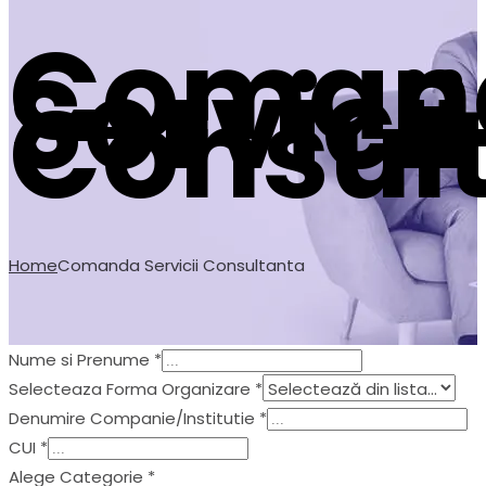
Coman
Servicii
Consul
Home
Comanda Servicii Consultanta
Nume si Prenume
*
Selecteaza Forma Organizare
*
Denumire Companie/Institutie
*
CUI
*
Alege Categorie
*