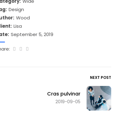
ategory:
Wide
ag:
Design
uthor:
Wood
lient:
Lisa
ate:
September 5, 2019
hare:
NEXT POST
Cras pulvinar
2019-09-05