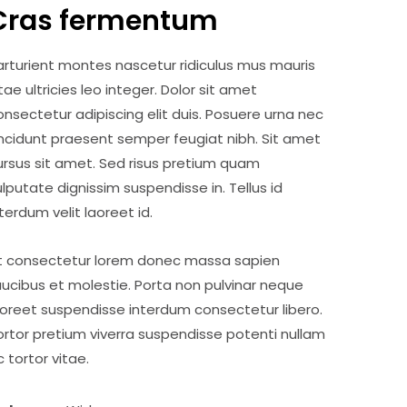
Cras fermentum
arturient montes nascetur ridiculus mus mauris
itae ultricies leo integer. Dolor sit amet
onsectetur adipiscing elit duis. Posuere urna nec
incidunt praesent semper feugiat nibh. Sit amet
ursus sit amet. Sed risus pretium quam
ulputate dignissim suspendisse in. Tellus id
nterdum velit laoreet id.
t consectetur lorem donec massa sapien
aucibus et molestie. Porta non pulvinar neque
aoreet suspendisse interdum consectetur libero.
ortor pretium viverra suspendisse potenti nullam
c tortor vitae.