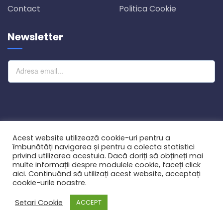
Contact
Politica Cookie
Newsletter
Abonare
Acest website utilizează cookie-uri pentru a
îmbunătăți navigarea și pentru a colecta statistici
privind utilizarea acestuia. Dacă doriți să obțineți mai
multe informații despre modulele cookie, faceți click
aici. Continuând să utilizați acest website, acceptați
© 2021
Fergus Green Investment SRL.
Toate drepturile
cookie-urile noastre.
rezervate.
Setari Cookie
ACCEPT