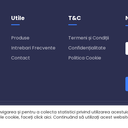
Utile
T&C
Produse
Termeni și Condiții
Intrebari Frecvente
Confidențialitate
Contact
Politica Cookie
le rezervate.
garea și pentru a colecta statistici privind utilizarea acestui
 cookie, faceți click aici. Continuând să utilizați acest websit