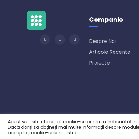
Companie
Despre Noi
Articole Recente
Proiecte
© 2021
Fergus Green Investment SRL.
Toate drepturi
Acest website utilizează cookie-uri pentru a îmbunătăți navi
Dacă doriți să obțineți mai multe informații despre modulele
acceptați cookie-urile noastre.