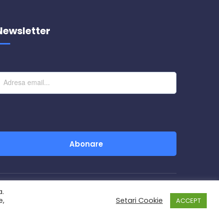
Newsletter
Abonare
a.
e,
Setari Cookie
ACCEPT