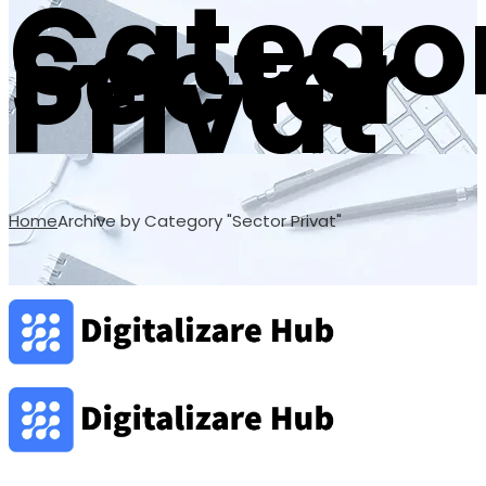
Catego
Sector
Privat
Home
Archive by Category "Sector Privat"