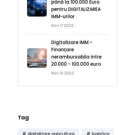
până la 100.000 Euro
pentru DIGITALIZAREA
IMM-urilor
Nov 17 2022
Digitalizare IMM -
Finanțare
Cursuri
nerambursabila intre
Online
20.000 - 100.000 euro
Nov 10 2022
Cursuri de formare pentru
companii & angajați!
cursuri-online.eu
Tag
digitalizare agricultura
logistica