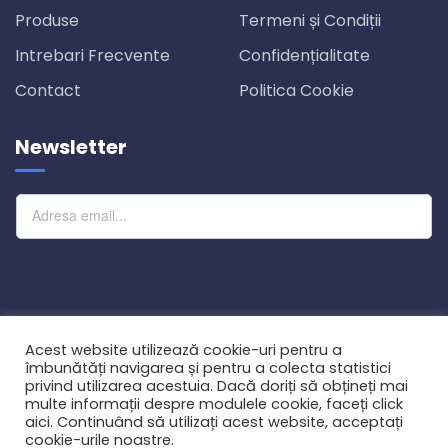
Produse
Termeni și Condiții
Intrebari Frecvente
Confidențialitate
Contact
Politica Cookie
Newsletter
Abonare
Acest website utilizează cookie-uri pentru a
îmbunătăți navigarea și pentru a colecta statistici
privind utilizarea acestuia. Dacă doriți să obțineți mai
multe informații despre modulele cookie, faceți click
aici. Continuând să utilizați acest website, acceptați
© 2021
Fergus Green Investment SRL.
Toate drepturile
cookie-urile noastre.