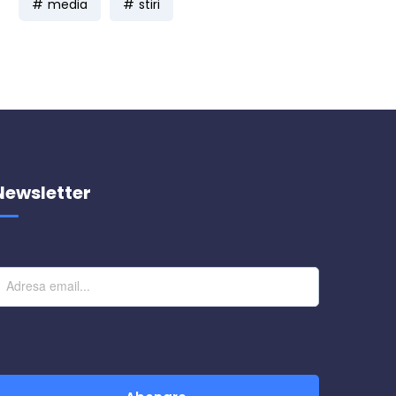
media
stiri
Newsletter