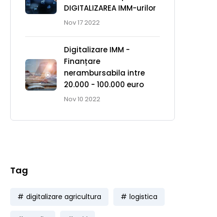
DIGITALIZAREA IMM-urilor
Nov 17 2022
Digitalizare IMM -
Finanțare
nerambursabila intre
Cursuri Online
20.000 - 100.000 euro
Nov 10 2022
Cursuri de formare pentru
companii & angajați!
cursuri-online.eu
Tag
digitalizare agricultura
logistica